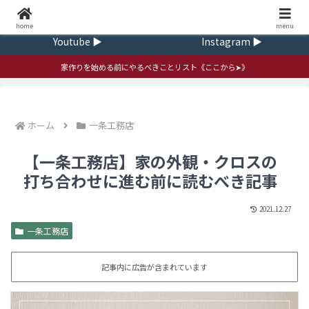
Home ▶
Contact ▶
home
ｍenu
Youtube ▶
Instagram ▶
家作りを始める前にやるべきことリスト《ここから➤》
ホーム
一条工務店
【一条工務店】家の外観・クロスの
打ち合わせに進む前に読むべき記事
2021.12.27
一条工務店
記事内に広告が含まれています