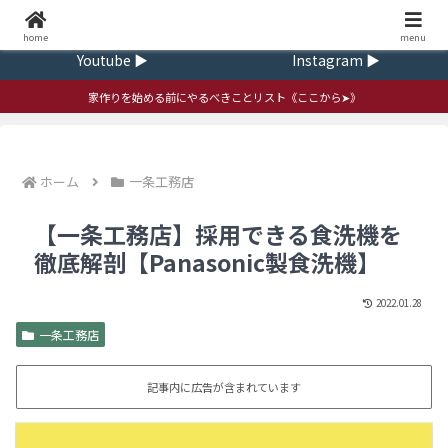
Home ▶
Contact ▶
home
ｍenu
Youtube ▶
Instagram ▶
家作りを始める前にやるべきことリスト《ここから➤》
ホーム
一条工務店
【一条工務店】採用できる食洗機を
徹底解剖【Panasonic製食洗機】
2022.01.28
一条工務店
記事内に広告が含まれています