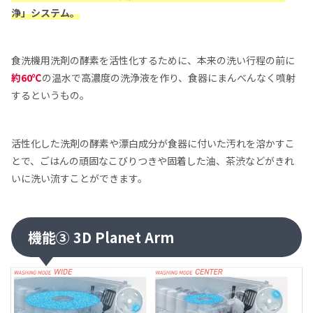
浄」システム。
食洗機用洗剤の酵素を活性化するために、本来の洗い行程の前に
約60℃
の温水で高濃度の洗浄液を作り、食器にまんべんなく噴射
するというもの。
活性化した洗剤の酵素や漂白成分が食器に付いた汚れを溶かすこ
とで、ごはんの頑固なこびりつきや固着した油、茶渋などがきれ
いに洗い流すことができます。
機能③ 3D Planet Arm