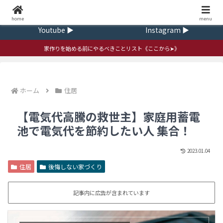
Home ▶
Contact ▶
home
ｍenu
Youtube ▶
Instagram ▶
家作りを始める前にやるべきことリスト《ここから➤》
ホーム
住居
【電気代高騰の救世主】家庭用蓄電
池で電気代を節約したい人 集合！
2023.01.04
住居
後悔しない家づくり
記事内に広告が含まれています