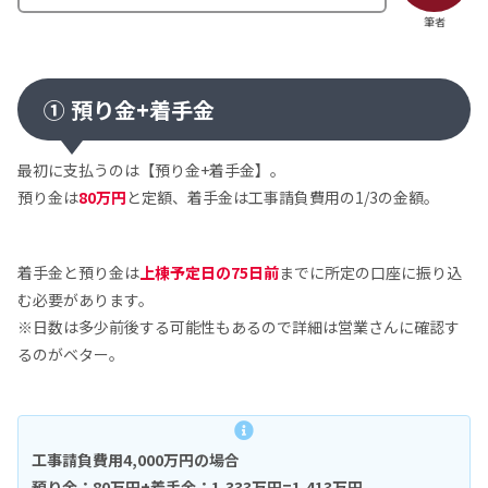
筆者
① 預り金+着手金
最初に支払うのは【預り金+着手金】。
預り金は
80万円
と定額、着手金は工事請負費用の1/3の金額。
着手金と預り金は
上棟予定日の75日前
までに所定の口座に振り込
む必要があります。
※日数は多少前後する可能性もあるので詳細は営業さんに確認す
るのがベター。
工事請負費用4,000万円の場合
預り金：80万円+着手金：1,333万円=1,413万円