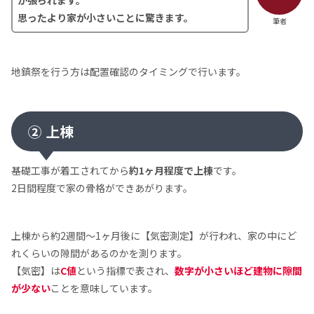
が張られます。
思ったより家が小さいことに驚きます。
筆者
地鎮祭を行う方は配置確認のタイミングで行います。
② 上棟
基礎工事が着工されてから
約1ヶ月程度で上棟
です。
2日間程度で家の骨格ができあがります。
上棟から約2週間～1ヶ月後に【気密測定】が行われ、家の中にど
れくらいの隙間があるのかを測ります。
【気密】は
C値
という指標で表され、
数字が小さいほど建物に隙間
が少ない
ことを意味しています。