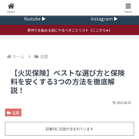
Home ▶
Contact ▶
home
ｍenu
Youtube ▶
Instagram ▶
家作りを始める前にやるべきことリスト《ここから➤》
ホーム
住居
【火災保険】ベストな選び方と保険
料を安くする3つの方法を徹底解
説！
2022.08.03
住居
記事内に広告が含まれています