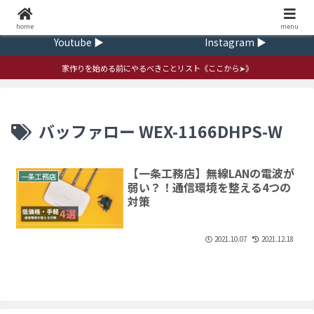
Home ▶
Contact ▶
home
ｍenu
Youtube ▶
Instagram ▶
家作りを始める前にやるべきことリスト《ここから➤》
バッファロー WEX-1166DHPS-W
【一条工務店】無線LANの電波が
一条工務店
弱い？！通信環境を整える4つの
対策
2021.10.07
2021.12.18