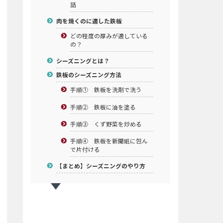
話
肉を焼くのに適した鉄板
どの程度の厚みが適している
の？
シーズニングとは？
鉄板のシーズニング方法
手順① 鉄板を洗剤で洗う
手順② 鉄板に油を塗る
手順③ くず野菜を炒める
手順④ 鉄板を新聞紙に包ん
で片付ける
【まとめ】シーズニングのやり方