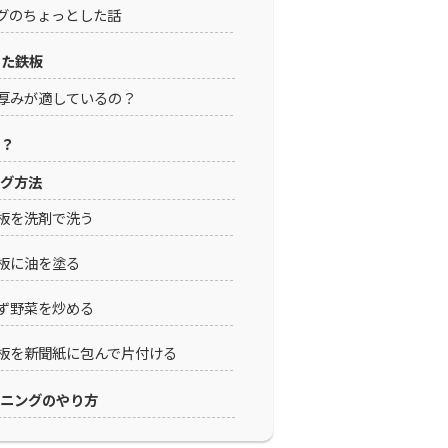
グのちょっとした話
した鉄板
厚みが適しているの？
？
ング方法
板を洗剤で洗う
板に油を塗る
ず野菜を炒める
板を新聞紙に包んで片付ける
ズニングのやり方