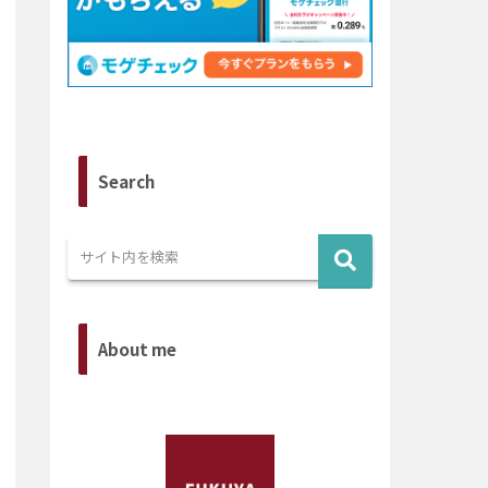
Search
About me