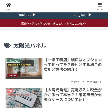
Home ▶
Contact ▶
home
ｍenu
Youtube ▶
Instagram ▶
家作りを始める前にやるべきことリスト《ここから➤》
太陽光パネル
【一条工務店】網戸はオプション
一条工務店
って知ってた？後付けする場合の
費用と方法の紹介！
2022.11.21
2024.06.18
【太陽光発電】売電収入に税金が
住居
かかるって本当？！確定申告が必
要なケースについて紹介