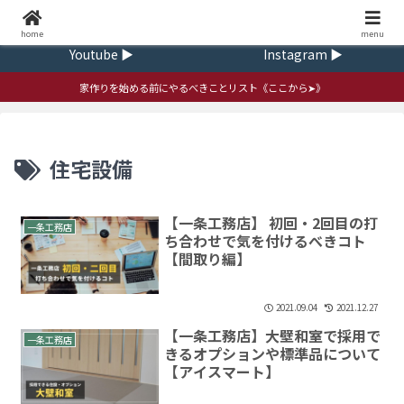
Home ▶
Contact ▶
home
ｍenu
Youtube ▶
Instagram ▶
家作りを始める前にやるべきことリスト《ここから➤》
住宅設備
【一条工務店】 初回・2回目の打
一条工務店
ち合わせで気を付けるべきコト
【間取り編】
2021.09.04
2021.12.27
【一条工務店】大壁和室で採用で
一条工務店
きるオプションや標準品について
【アイスマート】