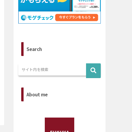
Search
About me