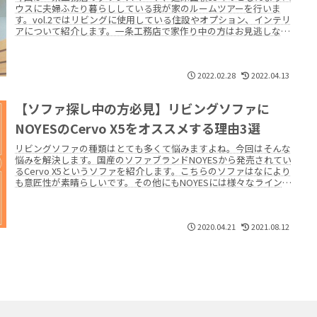
ウスに夫婦ふたり暮らししている我が家のルームツアーを行いま
す。vol.2ではリビングに使用している住設やオプション、インテリ
アについて紹介します。一条工務店で家作り中の方はお見逃しな
く！
2022.02.28
2022.04.13
【ソファ探し中の方必見】リビングソファに
NOYESのCervo X5をオススメする理由3選
リビングソファの種類はとても多くて悩みますよね。今回はそんな
悩みを解決します。国産のソファブランドNOYESから発売されてい
るCervo X5というソファを紹介します。こちらのソファはなにより
も意匠性が素晴らしいです。その他にもNOYESには様々なラインナ
ップのソファを揃えていますよ。
2020.04.21
2021.08.12