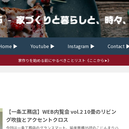
Home ▶
Youtube ▶
Instagram ▶
Contact 
家作りを始める前にやるべきことリスト《ここから➤》
【一条工務店】WEB内覧会 vol.2 10畳のリビン
グ吹抜とアクセントクロス
今回は一条工務店のグランスマート、延床面積35坪のこじんまりハ