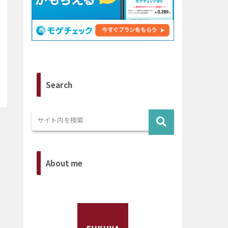
Search
About me