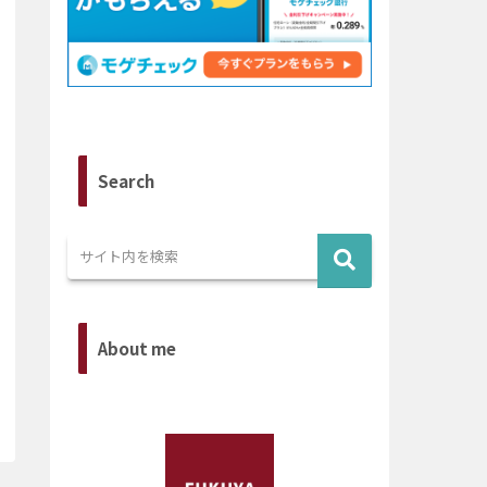
Search
About me