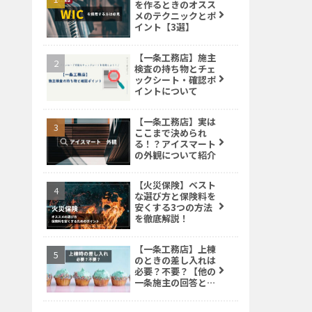
を作るときのオスス
メのテクニックとポ
イント【3選】
【一条工務店】施主
検査の持ち物とチェ
ックシート・確認ポ
イントについて
【一条工務店】実は
ここまで決められ
る！？アイスマート
の外観について紹介
【火災保険】ベスト
な選び方と保険料を
安くする3つの方法
を徹底解説！
【一条工務店】上棟
のときの差し入れは
必要？不要？【他の
一条施主の回答と我
が家の選択】