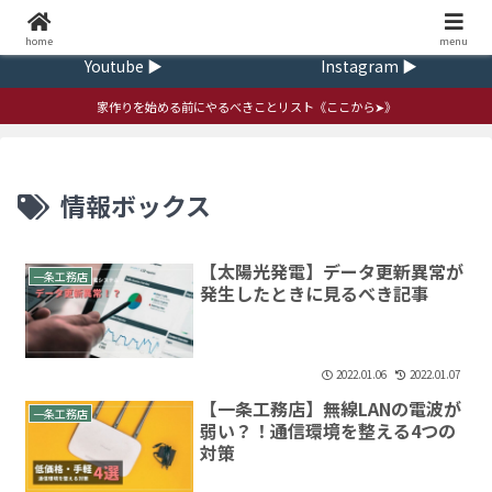
Home ▶
Contact ▶
home
ｍenu
Youtube ▶
Instagram ▶
家作りを始める前にやるべきことリスト《ここから➤》
情報ボックス
【太陽光発電】データ更新異常が
一条工務店
発生したときに見るべき記事
2022.01.06
2022.01.07
【一条工務店】無線LANの電波が
一条工務店
弱い？！通信環境を整える4つの
対策